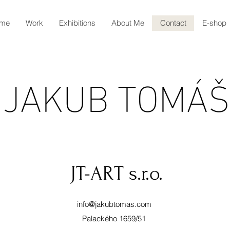
me
Work
Exhibitions
About Me
Contact
E-shop
JAKUB TOMÁŠ
JT-ART s.r.o.
info@jakubtomas.com
Palackého 1659/51